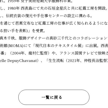
まれ。1959年 女子美術短期大学服飾科卒業。
事し、1980年 西表島にて夫の石垣金星氏と共に紅露工房を開設
し、伝統衣装の復元や手仕事センターの設立に携わる。
ョンを通じて芭蕉交布など紅露工房の仕事が広く知られるようにな
る担い手を表彰)」を受賞。
ーの真木千秋、服飾デザイナーの真砂三千代とのコラボレーション
代美術館(MOMA)にて「現代日本のテキスタイル展」に出展。
（2004年、龍村仁監督）や、フランス国営テレビで放映された「AU
n,Isabelle DepuyChavanat）、「生生流転（2021年、
一覧に戻る