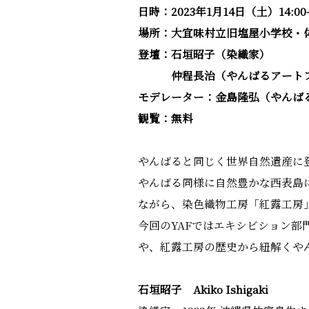
日時：2023年1月14日（土）14:00-1
場所：大宜味村立旧塩屋小学校・
登壇：石垣昭子（染織家）
仲程長治（やんばるアートフェ
モデレーター：金島隆弘（やんば
観覧：無料
やんばると同じく世界自然遺産に
やんばる同様に自然豊かな西表島
ながら、染色織物工房「紅露工房
今回のYAFではエキシビション部
や、紅露工房の歴史から紐解くや
石垣昭子 Akiko Ishigaki