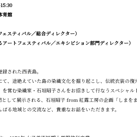
5:30
体育館
スティバル／総合ディレクター）
るアートフェスティバル／エキシビション部門ディレクター）
登録された西表島。
にて、途絶えていた島の染織文化を掘り起こし、伝統衣装の復
」を営む染織家・石垣昭子さんをお招きして行なうスペシャル
門として展示される、石垣昭子 from 紅露工房の企画「しま
んばる地域との交流など、貴重なお話をいただきます。