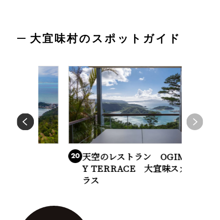
大宜味村のスポットガイド
天空のレストラン OGIMI SK
大
20
21
Y TERRACE 大宜味スカイテ
ラス