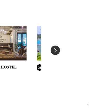
 HOSTEL
茅打バンタ
31
32