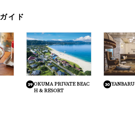
ガイド
OKUMA PRIVATE BEAC
YANBARU
29
30
H & RESORT