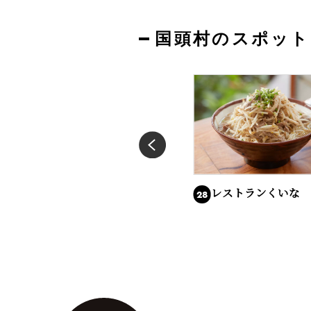
国頭村のスポット
道の駅ゆいゆい国頭
レストランくいな
27
28