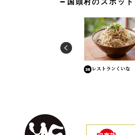
国頭村のスポット
道の駅ゆいゆい国頭
レストランくいな
27
28