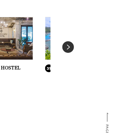
 HOSTEL
茅打バンタ
31
32