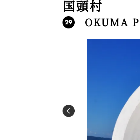
国頭村
OKUMA P
29