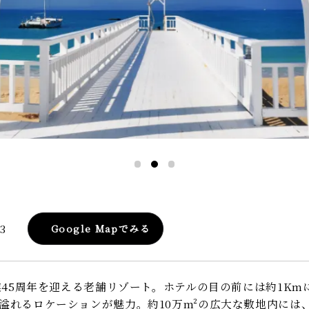
3
Google Mapでみる
業45周年を迎える老舗リゾート。ホテルの目の前には約1Kmに
溢れるロケーションが魅力。約10万m²の広大な敷地内には、コ