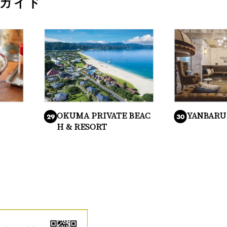
ガイド
OKUMA PRIVATE BEAC
YANBARU
29
30
H & RESORT